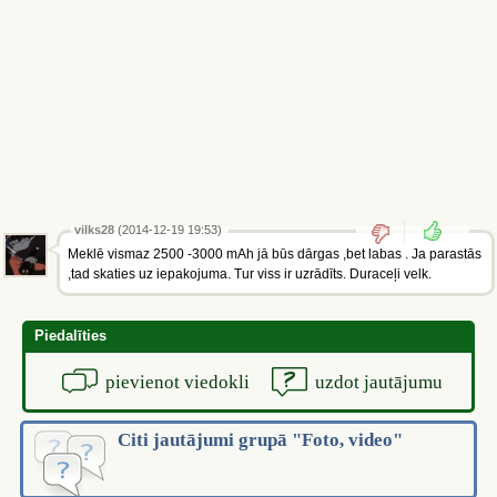
vilks28
(2014-12-19 19:53)
Meklē vismaz 2500 -3000 mAh jā būs dārgas ,bet labas . Ja parastās
,tad skaties uz iepakojuma. Tur viss ir uzrādīts. Duraceļi velk.
Piedalīties
pievienot viedokli
uzdot jautājumu
Citi jautājumi grupā "Foto, video"