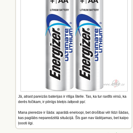
Jā, atrast pareizās baterijas ir ritīga štelle. Tas, ka tur raxtīts virsū, ka
derēs fočikam, ir pilnīgs bleķis /atķexē pp/.
Mana pieredze ir šāda: aparātā eneloopi, bet drošībai vēl līdzi šādas,
kas paglābs neparedzētā situācijā. Šīs gan nav lādējamas, bet kalpo
ļoooti ilgi.