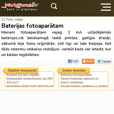
Foto, video
Baterijas fotoaparātam
Manam fotoaparātam vajag 2 AA uzlādējāmās
baterijas,cik beidzamajā laikā pirktas, galīgie draņķi,
sākumā bija Sony orģinālās, ļoti ilgi un labi kalpoja, bet
tāds neesmu veikalos redzējusi. varbūt kads var ieteikt, kur
V
un kādas iegādāties.
Digitālie fotoaparāti
Saules baterijas
Iesakiet ļoti labu digitālo
Baterijas fotoaparātam
fotoaparātu (ziepjutrauku) ap 300-
Saules baterijas apkurei un
400 eur?
ūdens sildīšanai
Iegādāties SONY DSC-RX100 vai
Saules bateriju ietekme uz cilvēka
Nikon D5100?
organismu.
Baterijas fotoaparātam
Kādu foto aparātu izvēlēties?