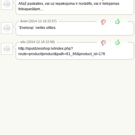
Allaž paskaties, vai uz iepakojuma ir norādīts, vai ir lietojamas
fotoaparātam....
Ariel
(2014-12-18 22:57)
´Eneloop´ neliks vilties.
sils
(2014-12-18 22:58)
http://spuldzesshop.lv/index.php?
route=product/product&path=61_66&product_id=176