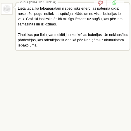
Vucis
(2014-12-19 09:04)
Lieta tāda, ka fotoaparātam ir specifisks enerģijas patēriņa cikls:
nospiežot pogu, notiek ļoti spēcīga izlāde un ne visas beterijas to
velk. Grafiski tas izskatās kā milzīgs lēciens uz augšu, kas pēc tam
samazinās un izlīdzinās.
Zinot, kas par lietu, var meklēt jau konkrētas baterijas. Un neklausīties
pārdevējos, kas orientējas tik vien kā pēc ikoniņām uz akumulatora
iepakojuma.