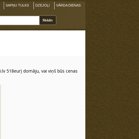
SAPŅU TULKS
DZEJOĻI
VĀRDA DIENAS
lv 518eur) domāju, vai viņš būs cenas