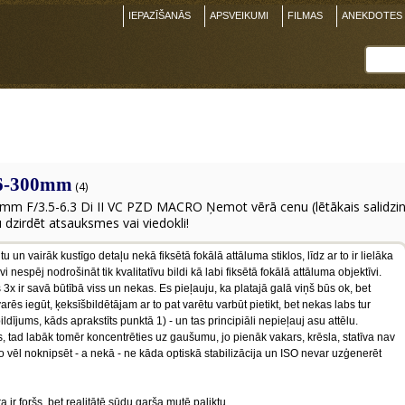
IEPAZĪŠANĀS
APSVEIKUMI
FILMAS
ANEKDOTES
16-300mm
(4)
m F/3.5-6.3 Di II VC PZD MACRO Ņemot vērā cenu (lētākais salidzini.
u dzirdēt atsauksmes vai viedokli!
 un vairāk kustīgo detaļu nekā fiksētā fokālā attāluma stiklos, līdz ar to ir lielāka
 nespēj nodrošināt tik kvalitatīvu bildi kā labi fiksētā fokālā attāluma objektīvi.
rs 3x ir savā būtībā viss un nekas. Es pieļauju, ka platajā galā viņš būs ok, bet
varēs iegūt, ķeksīšbildētājam ar to pat varētu varbūt pietikt, bet nekas labs tur
ildījums, kāds aprakstīts punktā 1) - un tas principiāli nepieļauj asu attēlu.
, tad labāk tomēr koncentrēties uz gaušumu, jo pienāk vakars, krēsla, statīva nav
ko vēl noknipsēt - a nekā - ne kāda optiskā stabilizācija un ISO nevar uzģenerēt
r foršs, bet realitātē sūdu garša mutē paliktu...