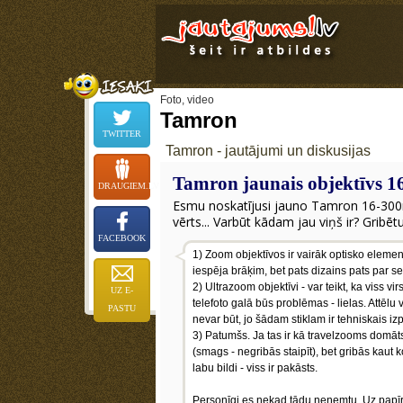
Foto, video
Tamron
TWITTER
Tamron - jautājumi un diskusijas
Tamron jaunais objektīvs 
DRAUGIEM.LV
Esmu noskatījusi jauno Tamron 16-300m
vērts... Varbūt kādam jau viņš ir? Gribēt
FACEBOOK
1) Zoom objektīvos ir vairāk optisko elementu
iespēja brāķim, bet pats dizains pats par sevi
2) Ultrazoom objektīvi - var teikt, ka viss vi
UZ E-
telefoto galā būs problēmas - lielas. Attēlu 
PASTU
nevar būt, jo šādam stiklam ir tehniskais izp
3) Patumšs. Ja tas ir kā travelzooms domāts
(smags - negribās staipīt), bet gribās kaut 
labu bildi - viss ir pakāsts.
Personīgi es nekad tādu neņemtu. Uz papīra i