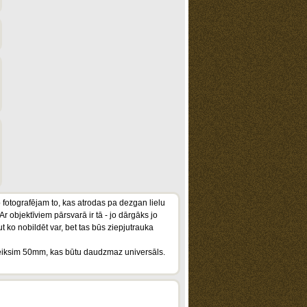
o fotografējam to, kas atrodas pa dezgan lielu
r objektīviem pārsvarā ir tā - jo dārgāks jo
t ko nobildēt var, bet tas būs ziepjutrauka
s teiksim 50mm, kas būtu daudzmaz universāls.