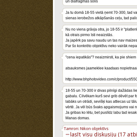
un diafragmas solis
Ja tu domā 18-55 vietā ņemt 70-300, tad varu
sienas ierobežos atkāpšanās ceļu, tad palix
Nu no viena grāvja otra, jo 18-55 ir "platlenķ
kā otrais pirmo īsti neaizstās.
Ja japērk pa savu naudu un tas nav maizes 
Par šo konkrēto objektīvu neko vairāk nepa
"cena iepatikās"? neaizmirsti, ka pie shiem s
atsauksmes jaameklee kaadaas nopietnaak
http://www.bhphotovideo.com/c/product
18-55 un 70-300 ir divas pilnīgi dažādas li
gabalu. Cilvēkam kurš sevi grib dēvēt par fo
labāks un otrādi, sevišķi kas attiecas uz t
vērtē. Ja vēl būs švaks apgaismojums vai ne
Ja gribas ko lētu, bet puslīdz labu tad ies
Manas domas.
Tamron: Nikon objektīvs
···
lasīt visu diskusiju (17 atb