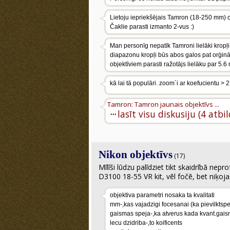
Lietoju iepriekšējais Tamron (18-250 mm) o
Čaklie parasti izmanto 2-vus :)
Man personīg nepatīk Tamroni lielāki kropļi
diapazonu kropļi būs abos galos pat orģinā
objektīviem parasti ražotājs lielāku par 5.6 
kā lai tā populāri. zoom´i ar koefucientu > 2
Tamron: Tamron jaunais objektīvs ...
···
lasīt visu diskusiju (4 atbi
Nikon objektīvs
(17)
Mīlīši lūdzu palīdziet tikt skaidrībā nepr
D3100 18-55 VR kit, vēl fočē, bet niķojas.
objektiva parametri nosaka ta kvalitati
mm-,kas vajadzigi focesanai (ka pievilktspej
gaismas speja-,ka atverus kada kvant.gais
lecu dzidriba-,to koificents