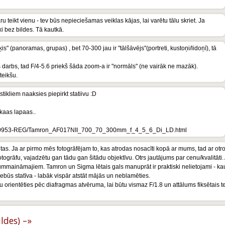
 teikt vienu - tev būs nepieciešamas veiklas kājas, lai varētu tālu skriet. Ja
i bez bildes. Tā kautkā.
is" (panoramas, grupas) , bet 70-300 jau ir "tālšāvējs"(portreti, kustoņi/lidoņī), tā
darbs, tad F/4-5.6 priekš šāda zoom-a ir "normāls" (ne vairāk ne mazāk).
teikšu.
tikliem naaksies piepirkt statiivu :D
aas lapaas..
/550953-REG/Tamron_AF017NII_700_70_300mm_f_4_5_6_Di_LD.html
etas. Ja ar pirmo mēs fotogrāfējam to, kas atrodas nosacīti kopā ar mums, tad ar otr
togrāfu, vajadzētu gan tādu gan šitādu objektīvu. Otrs jautājums par cenu/kvalitāti. A
ālummaināmajiem. Tamron un Sigma lētais gals manuprāt ir praktiski nelietojami - kau
būs statīva - labāk vispār atstāt mājās un neblamēties.
aku orientēties pēc diafragmas atvēruma, lai būtu vismaz F/1.8 un attālums fiksētai
ildes) –»