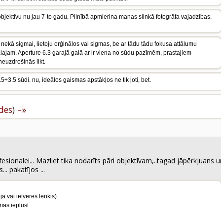
bjektīvu nu jau 7-to gadu. Pilnībā apmierina manas slinkā fotogrāfa vajadzības.
 nekā sigmai, lietoju orģinālos vai sigmas, be ar tādu tādu fokusa attālumu
lajam. Aperture 6.3 garajā galā ar ir viena no sūdu pazīmēm, prastajiem
neuzdrošinās likt.
.5÷3.5 sūdi. nu, ideālos gaismas apstākļos ne tik ļoti, bet.
ldes) –»
ofesionalei... Mazliet tika nodarīts pāri objektīvam,..tagad jāpērkjuans u
.. pakatījos ...
a vai ietveres lenkis)
mas ieplust